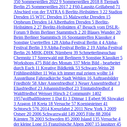
350
Sommergrillen 2022
9
Sommergrillen 2018
8
Tierpark
Berlin
25
Sommergrillen 2017
2
F60-Lausitz-Grillabend
71
Abschied von der TATRA
6
Beelitz-Heilstätten 3
22
Stadion
Dresden
15
WTC Dresden
15
Malzwerke Dresden
15
Orpheum Dresden
14
Alberthafen Dresden
5
Beelitz-
Heilstätten 2
27
Beelitz-Heilstätten
47
Besuch vom DSLR-
Forum
9
Beim Berliner Stammtisch 2
20
Blaues Wunder
20
Beim Berliner Stammtisch
16
Spontantreffen Klassiker
4
Sonstige Usertreffen
128
Alpha-Festival Berlin 4
4
Alpha-
Festival Berlin 3
9
Alpha-Festival Berlin 2
19
Alpha-Festival
Berlin
26
MHK-DHK Nürnberg
39
Schmetterlingsschau
Chemnitz
17
Spreewald mit Berlinern
9
Sonstige Klassiker
5
Workshops
475
Bild des Monats
337
Mein Bild - bearbeitet
durch Euch
11
Kreative Bildkritik
53
Schwarz-Weiss
28
Frühlingsblüher
11
Was ich immer mal zeigen wollte
14
Ausstellung Fahrradkirche Stadt Wehlen
16
Auftragsbilder
Friedhöfe
58
Alter Annenfriedhof
3
Neuer Annenfriedhof
3
Eliasfriedhof
23
Johannisfriedhof
23
Trinitatisfriedhof
4
Waldfriedhof Weisser Hirsch
2
Community
1402
1957golfballflüsterer
1
Dat Ei
3
Ditmar
1
Egbert
96
Slowakei
3
Aragon
18
Kreta
18
Versuche
57
Koenigsteiner
41
Schtorsch
576
2014 Kreuzfahrt
2
2011 New York
3
2009
Ostsee
20
2006 Schwarzwald
149
2005 Föhr
88
2004
Kärnten
78
2003 Schweden
85
2000 Island
135
Versuche
4
der kleine Lone
15
Französische Alpen 2007
15
lausitzer
45