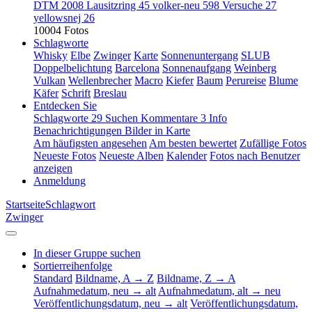
DTM 2008 Lausitzring
45
volker-neu
598
Versuche
27
yellowsnej
26
10004 Fotos
Schlagworte
Whisky
Elbe
Zwinger
Karte
Sonnenuntergang
SLUB
Doppelbelichtung
Barcelona
Sonnenaufgang
Weinberg
Vulkan
Wellenbrecher
Macro
Kiefer
Baum
Perureise
Blume
Käfer
Schrift
Breslau
Entdecken Sie
Schlagworte
29
Suchen
Kommentare
3
Info
Benachrichtigungen
Bilder in Karte
Am häufigsten angesehen
Am besten bewertet
Zufällige Fotos
Neueste Fotos
Neueste Alben
Kalender
Fotos nach Benutzer
anzeigen
Anmeldung
Startseite
Schlagwort
Zwinger
In dieser Gruppe suchen
Sortierreihenfolge
Standard
Bildname, A → Z
Bildname, Z → A
Aufnahmedatum, neu → alt
Aufnahmedatum, alt → neu
Veröffentlichungsdatum, neu → alt
Veröffentlichungsdatum,