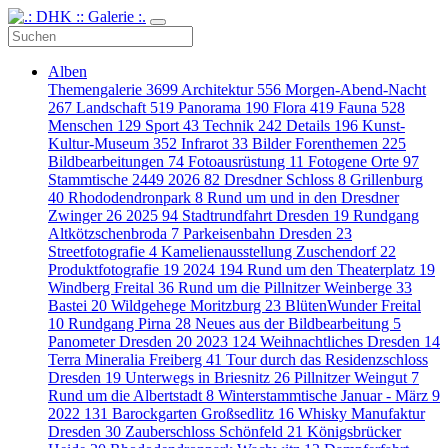
Alben
Themengalerie
3699
Architektur
556
Morgen-Abend-Nacht
267
Landschaft
519
Panorama
190
Flora
419
Fauna
528
Menschen
129
Sport
43
Technik
242
Details
196
Kunst-
Kultur-Museum
352
Infrarot
33
Bilder Forenthemen
225
Bildbearbeitungen
74
Fotoausrüstung
11
Fotogene Orte
97
Stammtische
2449
2026
82
Dresdner Schloss
8
Grillenburg
40
Rhododendronpark
8
Rund um und in den Dresdner
Zwinger
26
2025
94
Stadtrundfahrt Dresden
19
Rundgang
Altkötzschenbroda
7
Parkeisenbahn Dresden
23
Streetfotografie
4
Kamelienausstellung Zuschendorf
22
Produktfotografie
19
2024
194
Rund um den Theaterplatz
19
Windberg Freital
36
Rund um die Pillnitzer Weinberge
33
Bastei
20
Wildgehege Moritzburg
23
BlütenWunder Freital
10
Rundgang Pirna
28
Neues aus der Bildbearbeitung
5
Panometer Dresden
20
2023
124
Weihnachtliches Dresden
14
Terra Mineralia Freiberg
41
Tour durch das Residenzschloss
Dresden
19
Unterwegs in Briesnitz
26
Pillnitzer Weingut
7
Rund um die Albertstadt
8
Winterstammtische Januar - März
9
2022
131
Barockgarten Großsedlitz
16
Whisky Manufaktur
Dresden
30
Zauberschloss Schönfeld
21
Königsbrücker