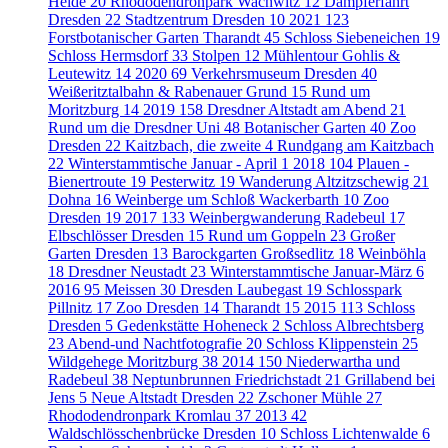
Heide
20
Rhododendronpark Wachwitz
12
Dampferfahrt
Dresden
22
Stadtzentrum Dresden
10
2021
123
Forstbotanischer Garten Tharandt
45
Schloss Siebeneichen
19
Schloss Hermsdorf
33
Stolpen
12
Mühlentour Gohlis &
Leutewitz
14
2020
69
Verkehrsmuseum Dresden
40
Weißeritztalbahn & Rabenauer Grund
15
Rund um
Moritzburg
14
2019
158
Dresdner Altstadt am Abend
21
Rund um die Dresdner Uni
48
Botanischer Garten
40
Zoo
Dresden
22
Kaitzbach, die zweite
4
Rundgang am Kaitzbach
22
Winterstammtische Januar - April
1
2018
104
Plauen -
Bienertroute
19
Pesterwitz
19
Wanderung Altzitzschewig
21
Dohna
16
Weinberge um Schloß Wackerbarth
10
Zoo
Dresden
19
2017
133
Weinbergwanderung Radebeul
17
Elbschlösser Dresden
15
Rund um Goppeln
23
Großer
Garten Dresden
13
Barockgarten Großsedlitz
18
Weinböhla
18
Dresdner Neustadt
23
Winterstammtische Januar-März
6
2016
95
Meissen
30
Dresden Laubegast
19
Schlosspark
Pillnitz
17
Zoo Dresden
14
Tharandt
15
2015
113
Schloss
Dresden
5
Gedenkstätte Hoheneck
2
Schloss Albrechtsberg
23
Abend-und Nachtfotografie
20
Schloss Klippenstein
25
Wildgehege Moritzburg
38
2014
150
Niederwartha und
Radebeul
38
Neptunbrunnen Friedrichstadt
21
Grillabend bei
Jens
5
Neue Altstadt Dresden
22
Zschoner Mühle
27
Rhododendronpark Kromlau
37
2013
42
Waldschlösschenbrücke Dresden
10
Schloss Lichtenwalde
6