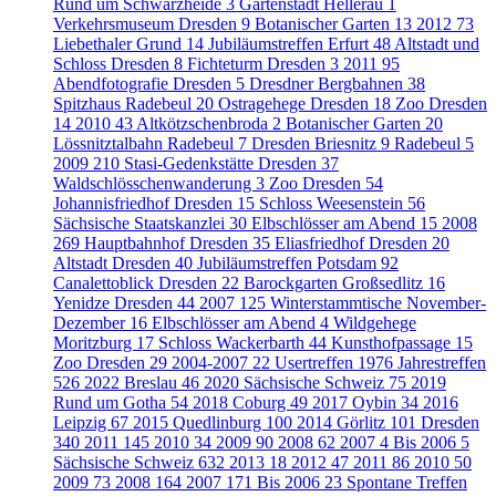
Rund um Schwarzheide
3
Gartenstadt Hellerau
1
Verkehrsmuseum Dresden
9
Botanischer Garten
13
2012
73
Liebethaler Grund
14
Jubiläumstreffen Erfurt
48
Altstadt und
Schloss Dresden
8
Fichteturm Dresden
3
2011
95
Abendfotografie Dresden
5
Dresdner Bergbahnen
38
Spitzhaus Radebeul
20
Ostragehege Dresden
18
Zoo Dresden
14
2010
43
Altkötzschenbroda
2
Botanischer Garten
20
Lössnitztalbahn Radebeul
7
Dresden Briesnitz
9
Radebeul
5
2009
210
Stasi-Gedenkstätte Dresden
37
Waldschlösschenwanderung
3
Zoo Dresden
54
Johannisfriedhof Dresden
15
Schloss Weesenstein
56
Sächsische Staatskanzlei
30
Elbschlösser am Abend
15
2008
269
Hauptbahnhof Dresden
35
Eliasfriedhof Dresden
20
Altstadt Dresden
40
Jubiläumstreffen Potsdam
92
Canalettoblick Dresden
22
Barockgarten Großsedlitz
16
Yenidze Dresden
44
2007
125
Winterstammtische November-
Dezember
16
Elbschlösser am Abend
4
Wildgehege
Moritzburg
17
Schloss Wackerbarth
44
Kunsthofpassage
15
Zoo Dresden
29
2004-2007
22
Usertreffen
1976
Jahrestreffen
526
2022 Breslau
46
2020 Sächsische Schweiz
75
2019
Rund um Gotha
54
2018 Coburg
49
2017 Oybin
34
2016
Leipzig
67
2015 Quedlinburg
100
2014 Görlitz
101
Dresden
340
2011
145
2010
34
2009
90
2008
62
2007
4
Bis 2006
5
Sächsische Schweiz
632
2013
18
2012
47
2011
86
2010
50
2009
73
2008
164
2007
171
Bis 2006
23
Spontane Treffen