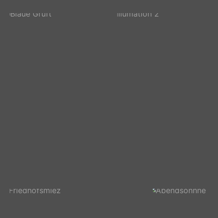
Illumation 4
Grimmsche
Illumation 3
Märchenstunde
Blaue Gruft
Illumation 2
Illumation 1
Abendsonne 2