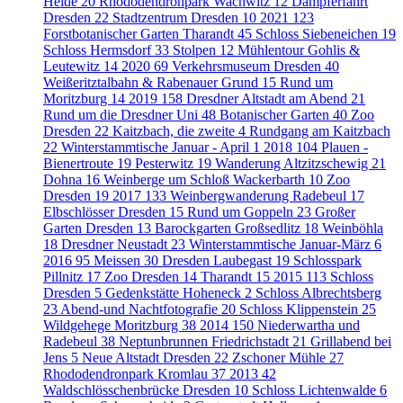
Heide
20
Rhododendronpark Wachwitz
12
Dampferfahrt
Dresden
22
Stadtzentrum Dresden
10
2021
123
Forstbotanischer Garten Tharandt
45
Schloss Siebeneichen
19
Schloss Hermsdorf
33
Stolpen
12
Mühlentour Gohlis &
Leutewitz
14
2020
69
Verkehrsmuseum Dresden
40
Weißeritztalbahn & Rabenauer Grund
15
Rund um
Moritzburg
14
2019
158
Dresdner Altstadt am Abend
21
Rund um die Dresdner Uni
48
Botanischer Garten
40
Zoo
Dresden
22
Kaitzbach, die zweite
4
Rundgang am Kaitzbach
22
Winterstammtische Januar - April
1
2018
104
Plauen -
Bienertroute
19
Pesterwitz
19
Wanderung Altzitzschewig
21
Dohna
16
Weinberge um Schloß Wackerbarth
10
Zoo
Dresden
19
2017
133
Weinbergwanderung Radebeul
17
Elbschlösser Dresden
15
Rund um Goppeln
23
Großer
Garten Dresden
13
Barockgarten Großsedlitz
18
Weinböhla
18
Dresdner Neustadt
23
Winterstammtische Januar-März
6
2016
95
Meissen
30
Dresden Laubegast
19
Schlosspark
Pillnitz
17
Zoo Dresden
14
Tharandt
15
2015
113
Schloss
Dresden
5
Gedenkstätte Hoheneck
2
Schloss Albrechtsberg
23
Abend-und Nachtfotografie
20
Schloss Klippenstein
25
Wildgehege Moritzburg
38
2014
150
Niederwartha und
Radebeul
38
Neptunbrunnen Friedrichstadt
21
Grillabend bei
Jens
5
Neue Altstadt Dresden
22
Zschoner Mühle
27
Rhododendronpark Kromlau
37
2013
42
Waldschlösschenbrücke Dresden
10
Schloss Lichtenwalde
6