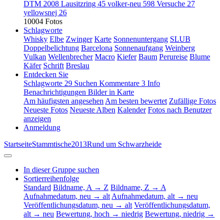
DTM 2008 Lausitzring
45
volker-neu
598
Versuche
27
yellowsnej
26
10004 Fotos
Schlagworte
Whisky
Elbe
Zwinger
Karte
Sonnenuntergang
SLUB
Doppelbelichtung
Barcelona
Sonnenaufgang
Weinberg
Vulkan
Wellenbrecher
Macro
Kiefer
Baum
Perureise
Blume
Käfer
Schrift
Breslau
Entdecken Sie
Schlagworte
29
Suchen
Kommentare
3
Info
Benachrichtigungen
Bilder in Karte
Am häufigsten angesehen
Am besten bewertet
Zufällige Fotos
Neueste Fotos
Neueste Alben
Kalender
Fotos nach Benutzer
anzeigen
Anmeldung
Startseite
Stammtische
2013
Rund um Schwarzheide
In dieser Gruppe suchen
Sortierreihenfolge
Standard
Bildname, A → Z
Bildname, Z → A
Aufnahmedatum, neu → alt
Aufnahmedatum, alt → neu
Veröffentlichungsdatum, neu → alt
Veröffentlichungsdatum,
alt → neu
Bewertung, hoch → niedrig
Bewertung, niedrig →