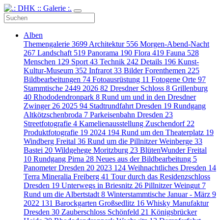
Alben
Themengalerie
3699
Architektur
556
Morgen-Abend-Nacht
267
Landschaft
519
Panorama
190
Flora
419
Fauna
528
Menschen
129
Sport
43
Technik
242
Details
196
Kunst-
Kultur-Museum
352
Infrarot
33
Bilder Forenthemen
225
Bildbearbeitungen
74
Fotoausrüstung
11
Fotogene Orte
97
Stammtische
2449
2026
82
Dresdner Schloss
8
Grillenburg
40
Rhododendronpark
8
Rund um und in den Dresdner
Zwinger
26
2025
94
Stadtrundfahrt Dresden
19
Rundgang
Altkötzschenbroda
7
Parkeisenbahn Dresden
23
Streetfotografie
4
Kamelienausstellung Zuschendorf
22
Produktfotografie
19
2024
194
Rund um den Theaterplatz
19
Windberg Freital
36
Rund um die Pillnitzer Weinberge
33
Bastei
20
Wildgehege Moritzburg
23
BlütenWunder Freital
10
Rundgang Pirna
28
Neues aus der Bildbearbeitung
5
Panometer Dresden
20
2023
124
Weihnachtliches Dresden
14
Terra Mineralia Freiberg
41
Tour durch das Residenzschloss
Dresden
19
Unterwegs in Briesnitz
26
Pillnitzer Weingut
7
Rund um die Albertstadt
8
Winterstammtische Januar - März
9
2022
131
Barockgarten Großsedlitz
16
Whisky Manufaktur
Dresden
30
Zauberschloss Schönfeld
21
Königsbrücker