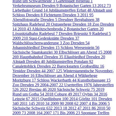
Rund um Schwarzheide
3
Gartenstadt Hellerau
1
Verkehrsmuseum Dresden
9
Botanischer Garten
13
2012
73
Liebethaler Grund
14
Jubiläumstreffen Erfurt
48
Altstadt und
Schloss Dresden
8
Fichteturm Dresden
3
2011
95
Abendfotografie Dresden
5
Dresdner Bergbahnen
38
Spitzhaus Radebeul
20
Ostragehege Dresden
18
Zoo Dresden
14
2010
43
Altkötzschenbroda
2
Botanischer Garten
20
Lössnitztalbahn Radebeul
7
Dresden Briesnitz
9
Radebeul
5
2009
210
Stasi-Gedenkstätte Dresden
37
Waldschlösschenwanderung
3
Zoo Dresden
54
Johannisfriedhof Dresden
15
Schloss Weesenstein
56
Sächsische Staatskanzlei
30
Elbschlösser am Abend
15
2008
269
Hauptbahnhof Dresden
35
Eliasfriedhof Dresden
20
Altstadt Dresden
40
Jubiläumstreffen Potsdam
92
Canalettoblick Dresden
22
Barockgarten Großsedlitz
16
Yenidze Dresden
44
2007
125
Winterstammtische November-
Dezember
16
Elbschlösser am Abend
4
Wildgehege
Moritzburg
17
Schloss Wackerbarth
44
Kunsthofpassage
15
Zoo Dresden
29
2004-2007
22
Usertreffen
1976
Jahrestreffen
526
2022 Breslau
46
2020 Sächsische Schweiz
75
2019
Rund um Gotha
54
2018 Coburg
49
2017 Oybin
34
2016
Leipzig
67
2015 Quedlinburg
100
2014 Görlitz
101
Dresden
340
2011
145
2010
34
2009
90
2008
62
2007
4
Bis 2006
5
Sächsische Schweiz
632
2013
18
2012
47
2011
86
2010
50
2009
73
2008
164
2007
171
Bis 2006
23
Spontane Treffen