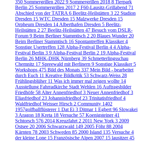
350
Sommergrillen 2022
9
Sommergrillen 2018
8
Tierpark
Berlin
25
Sommergrillen 2017
2
F60-Lausitz-Grillabend
71
Abschied von der TATRA
6
Beelitz-Heilstätten 3
22
Stadion
Dresden
15
WTC Dresden
15
Malzwerke Dresden
15
Orpheum Dresden
14
Alberthafen Dresden
5
Beelitz-
Heilstätten 2
27
Beelitz-Heilstätten
47
Besuch vom DSLR-
Forum
9
Beim Berliner Stammtisch 2
20
Blaues Wunder
20
Beim Berliner Stammtisch
16
Spontantreffen Klassiker
4
Sonstige Usertreffen
128
Alpha-Festival Berlin 4
4
Alpha-
Festival Berlin 3
9
Alpha-Festival Berlin 2
19
Alpha-Festival
Berlin
26
MHK-DHK Nürnberg
39
Schmetterlingsschau
Chemnitz
17
Spreewald mit Berlinern
9
Sonstige Klassiker
5
Workshops
475
Bild des Monats
337
Mein Bild - bearbeitet
durch Euch
11
Kreative Bildkritik
53
Schwarz-Weiss
28
Frühlingsblüher
11
Was ich immer mal zeigen wollte
14
Ausstellung Fahrradkirche Stadt Wehlen
16
Auftragsbilder
Friedhöfe
58
Alter Annenfriedhof
3
Neuer Annenfriedhof
3
Eliasfriedhof
23
Johannisfriedhof
23
Trinitatisfriedhof
4
Waldfriedhof Weisser Hirsch
2
Community
1402
1957golfballflüsterer
1
Dat Ei
3
Ditmar
1
Egbert
96
Slowakei
3
Aragon
18
Kreta
18
Versuche
57
Koenigsteiner
41
Schtorsch
576
2014 Kreuzfahrt
2
2011 New York
3
2009
Ostsee
20
2006 Schwarzwald
149
2005 Föhr
88
2004
Kärnten
78
2003 Schweden
85
2000 Island
135
Versuche
4
der kleine Lone
15
Französische Alpen 2007
15
lausitzer
45