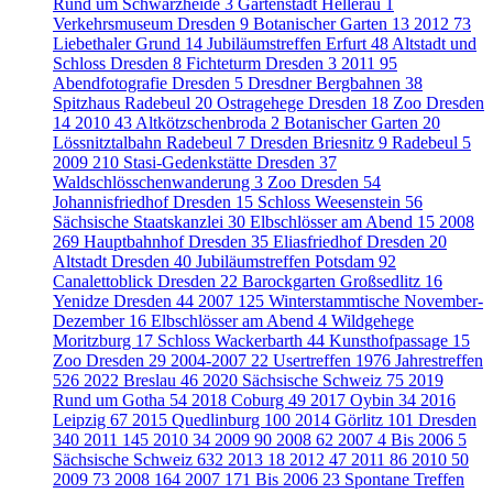
Rund um Schwarzheide
3
Gartenstadt Hellerau
1
Verkehrsmuseum Dresden
9
Botanischer Garten
13
2012
73
Liebethaler Grund
14
Jubiläumstreffen Erfurt
48
Altstadt und
Schloss Dresden
8
Fichteturm Dresden
3
2011
95
Abendfotografie Dresden
5
Dresdner Bergbahnen
38
Spitzhaus Radebeul
20
Ostragehege Dresden
18
Zoo Dresden
14
2010
43
Altkötzschenbroda
2
Botanischer Garten
20
Lössnitztalbahn Radebeul
7
Dresden Briesnitz
9
Radebeul
5
2009
210
Stasi-Gedenkstätte Dresden
37
Waldschlösschenwanderung
3
Zoo Dresden
54
Johannisfriedhof Dresden
15
Schloss Weesenstein
56
Sächsische Staatskanzlei
30
Elbschlösser am Abend
15
2008
269
Hauptbahnhof Dresden
35
Eliasfriedhof Dresden
20
Altstadt Dresden
40
Jubiläumstreffen Potsdam
92
Canalettoblick Dresden
22
Barockgarten Großsedlitz
16
Yenidze Dresden
44
2007
125
Winterstammtische November-
Dezember
16
Elbschlösser am Abend
4
Wildgehege
Moritzburg
17
Schloss Wackerbarth
44
Kunsthofpassage
15
Zoo Dresden
29
2004-2007
22
Usertreffen
1976
Jahrestreffen
526
2022 Breslau
46
2020 Sächsische Schweiz
75
2019
Rund um Gotha
54
2018 Coburg
49
2017 Oybin
34
2016
Leipzig
67
2015 Quedlinburg
100
2014 Görlitz
101
Dresden
340
2011
145
2010
34
2009
90
2008
62
2007
4
Bis 2006
5
Sächsische Schweiz
632
2013
18
2012
47
2011
86
2010
50
2009
73
2008
164
2007
171
Bis 2006
23
Spontane Treffen