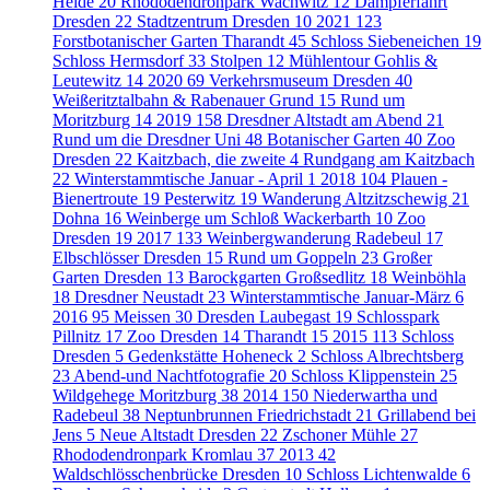
Heide
20
Rhododendronpark Wachwitz
12
Dampferfahrt
Dresden
22
Stadtzentrum Dresden
10
2021
123
Forstbotanischer Garten Tharandt
45
Schloss Siebeneichen
19
Schloss Hermsdorf
33
Stolpen
12
Mühlentour Gohlis &
Leutewitz
14
2020
69
Verkehrsmuseum Dresden
40
Weißeritztalbahn & Rabenauer Grund
15
Rund um
Moritzburg
14
2019
158
Dresdner Altstadt am Abend
21
Rund um die Dresdner Uni
48
Botanischer Garten
40
Zoo
Dresden
22
Kaitzbach, die zweite
4
Rundgang am Kaitzbach
22
Winterstammtische Januar - April
1
2018
104
Plauen -
Bienertroute
19
Pesterwitz
19
Wanderung Altzitzschewig
21
Dohna
16
Weinberge um Schloß Wackerbarth
10
Zoo
Dresden
19
2017
133
Weinbergwanderung Radebeul
17
Elbschlösser Dresden
15
Rund um Goppeln
23
Großer
Garten Dresden
13
Barockgarten Großsedlitz
18
Weinböhla
18
Dresdner Neustadt
23
Winterstammtische Januar-März
6
2016
95
Meissen
30
Dresden Laubegast
19
Schlosspark
Pillnitz
17
Zoo Dresden
14
Tharandt
15
2015
113
Schloss
Dresden
5
Gedenkstätte Hoheneck
2
Schloss Albrechtsberg
23
Abend-und Nachtfotografie
20
Schloss Klippenstein
25
Wildgehege Moritzburg
38
2014
150
Niederwartha und
Radebeul
38
Neptunbrunnen Friedrichstadt
21
Grillabend bei
Jens
5
Neue Altstadt Dresden
22
Zschoner Mühle
27
Rhododendronpark Kromlau
37
2013
42
Waldschlösschenbrücke Dresden
10
Schloss Lichtenwalde
6