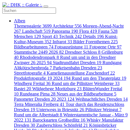
Alben
Themengalerie
3699
Architektur
556
Morgen-Abend-Nacht
267
Landschaft
519
Panorama
190
Flora
419
Fauna
528
Menschen
129
Sport
43
Technik
242
Details
196
Kunst-
Kultur-Museum
352
Infrarot
33
Bilder Forenthemen
225
Bildbearbeitungen
74
Fotoausrüstung
11
Fotogene Orte
97
Stammtische
2449
2026
82
Dresdner Schloss
8
Grillenburg
40
Rhododendronpark
8
Rund um und in den Dresdner
Zwinger
26
2025
94
Stadtrundfahrt Dresden
19
Rundgang
Altkötzschenbroda
7
Parkeisenbahn Dresden
23
Streetfotografie
4
Kamelienausstellung Zuschendorf
22
Produktfotografie
19
2024
194
Rund um den Theaterplatz
19
Windberg Freital
36
Rund um die Pillnitzer Weinberge
33
Bastei
20
Wildgehege Moritzburg
23
BlütenWunder Freital
10
Rundgang Pirna
28
Neues aus der Bildbearbeitung
5
Panometer Dresden
20
2023
124
Weihnachtliches Dresden
14
Terra Mineralia Freiberg
41
Tour durch das Residenzschloss
Dresden
19
Unterwegs in Briesnitz
26
Pillnitzer Weingut
7
Rund um die Albertstadt
8
Winterstammtische Januar - März
9
2022
131
Barockgarten Großsedlitz
16
Whisky Manufaktur
Dresden
30
Zauberschloss Schönfeld
21
Königsbrücker