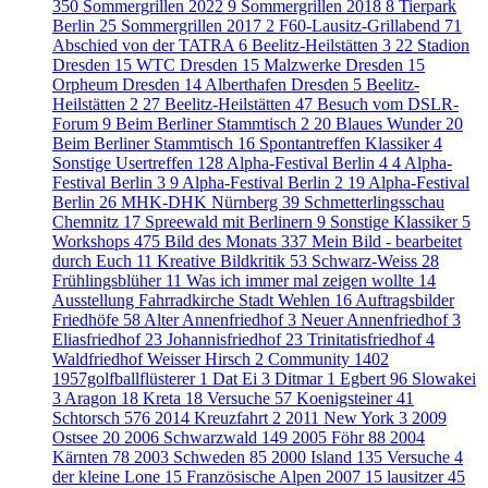
350
Sommergrillen 2022
9
Sommergrillen 2018
8
Tierpark
Berlin
25
Sommergrillen 2017
2
F60-Lausitz-Grillabend
71
Abschied von der TATRA
6
Beelitz-Heilstätten 3
22
Stadion
Dresden
15
WTC Dresden
15
Malzwerke Dresden
15
Orpheum Dresden
14
Alberthafen Dresden
5
Beelitz-
Heilstätten 2
27
Beelitz-Heilstätten
47
Besuch vom DSLR-
Forum
9
Beim Berliner Stammtisch 2
20
Blaues Wunder
20
Beim Berliner Stammtisch
16
Spontantreffen Klassiker
4
Sonstige Usertreffen
128
Alpha-Festival Berlin 4
4
Alpha-
Festival Berlin 3
9
Alpha-Festival Berlin 2
19
Alpha-Festival
Berlin
26
MHK-DHK Nürnberg
39
Schmetterlingsschau
Chemnitz
17
Spreewald mit Berlinern
9
Sonstige Klassiker
5
Workshops
475
Bild des Monats
337
Mein Bild - bearbeitet
durch Euch
11
Kreative Bildkritik
53
Schwarz-Weiss
28
Frühlingsblüher
11
Was ich immer mal zeigen wollte
14
Ausstellung Fahrradkirche Stadt Wehlen
16
Auftragsbilder
Friedhöfe
58
Alter Annenfriedhof
3
Neuer Annenfriedhof
3
Eliasfriedhof
23
Johannisfriedhof
23
Trinitatisfriedhof
4
Waldfriedhof Weisser Hirsch
2
Community
1402
1957golfballflüsterer
1
Dat Ei
3
Ditmar
1
Egbert
96
Slowakei
3
Aragon
18
Kreta
18
Versuche
57
Koenigsteiner
41
Schtorsch
576
2014 Kreuzfahrt
2
2011 New York
3
2009
Ostsee
20
2006 Schwarzwald
149
2005 Föhr
88
2004
Kärnten
78
2003 Schweden
85
2000 Island
135
Versuche
4
der kleine Lone
15
Französische Alpen 2007
15
lausitzer
45