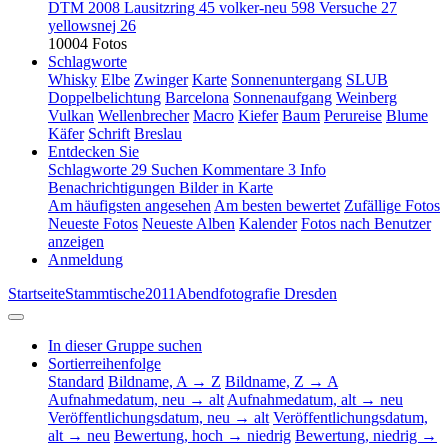
DTM 2008 Lausitzring
45
volker-neu
598
Versuche
27
yellowsnej
26
10004 Fotos
Schlagworte
Whisky
Elbe
Zwinger
Karte
Sonnenuntergang
SLUB
Doppelbelichtung
Barcelona
Sonnenaufgang
Weinberg
Vulkan
Wellenbrecher
Macro
Kiefer
Baum
Perureise
Blume
Käfer
Schrift
Breslau
Entdecken Sie
Schlagworte
29
Suchen
Kommentare
3
Info
Benachrichtigungen
Bilder in Karte
Am häufigsten angesehen
Am besten bewertet
Zufällige Fotos
Neueste Fotos
Neueste Alben
Kalender
Fotos nach Benutzer
anzeigen
Anmeldung
Startseite
Stammtische
2011
Abendfotografie Dresden
In dieser Gruppe suchen
Sortierreihenfolge
Standard
Bildname, A → Z
Bildname, Z → A
Aufnahmedatum, neu → alt
Aufnahmedatum, alt → neu
Veröffentlichungsdatum, neu → alt
Veröffentlichungsdatum,
alt → neu
Bewertung, hoch → niedrig
Bewertung, niedrig →