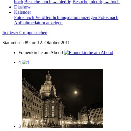
hoch
Besuche, hoch → niedrig
Besuche, niedrig → hoch
Diashow
Kalender
Fotos nach Veröffentlichungsdatum anzeigen
Fotos nach
Aufnahmedatum anzeigen
In dieser Gruppe suchen
Stammtisch 89 am 12. Oktober 2011
Frauenkirche am Abend
4
3