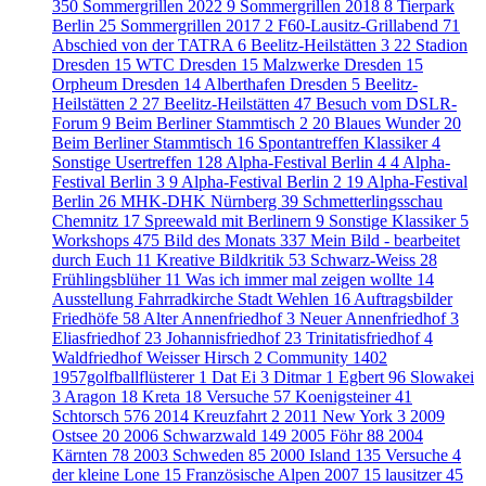
350
Sommergrillen 2022
9
Sommergrillen 2018
8
Tierpark
Berlin
25
Sommergrillen 2017
2
F60-Lausitz-Grillabend
71
Abschied von der TATRA
6
Beelitz-Heilstätten 3
22
Stadion
Dresden
15
WTC Dresden
15
Malzwerke Dresden
15
Orpheum Dresden
14
Alberthafen Dresden
5
Beelitz-
Heilstätten 2
27
Beelitz-Heilstätten
47
Besuch vom DSLR-
Forum
9
Beim Berliner Stammtisch 2
20
Blaues Wunder
20
Beim Berliner Stammtisch
16
Spontantreffen Klassiker
4
Sonstige Usertreffen
128
Alpha-Festival Berlin 4
4
Alpha-
Festival Berlin 3
9
Alpha-Festival Berlin 2
19
Alpha-Festival
Berlin
26
MHK-DHK Nürnberg
39
Schmetterlingsschau
Chemnitz
17
Spreewald mit Berlinern
9
Sonstige Klassiker
5
Workshops
475
Bild des Monats
337
Mein Bild - bearbeitet
durch Euch
11
Kreative Bildkritik
53
Schwarz-Weiss
28
Frühlingsblüher
11
Was ich immer mal zeigen wollte
14
Ausstellung Fahrradkirche Stadt Wehlen
16
Auftragsbilder
Friedhöfe
58
Alter Annenfriedhof
3
Neuer Annenfriedhof
3
Eliasfriedhof
23
Johannisfriedhof
23
Trinitatisfriedhof
4
Waldfriedhof Weisser Hirsch
2
Community
1402
1957golfballflüsterer
1
Dat Ei
3
Ditmar
1
Egbert
96
Slowakei
3
Aragon
18
Kreta
18
Versuche
57
Koenigsteiner
41
Schtorsch
576
2014 Kreuzfahrt
2
2011 New York
3
2009
Ostsee
20
2006 Schwarzwald
149
2005 Föhr
88
2004
Kärnten
78
2003 Schweden
85
2000 Island
135
Versuche
4
der kleine Lone
15
Französische Alpen 2007
15
lausitzer
45