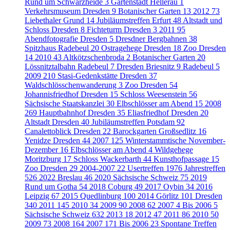
Rund um Schwarzheide
3
Gartenstadt Hellerau
1
Verkehrsmuseum Dresden
9
Botanischer Garten
13
2012
73
Liebethaler Grund
14
Jubiläumstreffen Erfurt
48
Altstadt und
Schloss Dresden
8
Fichteturm Dresden
3
2011
95
Abendfotografie Dresden
5
Dresdner Bergbahnen
38
Spitzhaus Radebeul
20
Ostragehege Dresden
18
Zoo Dresden
14
2010
43
Altkötzschenbroda
2
Botanischer Garten
20
Lössnitztalbahn Radebeul
7
Dresden Briesnitz
9
Radebeul
5
2009
210
Stasi-Gedenkstätte Dresden
37
Waldschlösschenwanderung
3
Zoo Dresden
54
Johannisfriedhof Dresden
15
Schloss Weesenstein
56
Sächsische Staatskanzlei
30
Elbschlösser am Abend
15
2008
269
Hauptbahnhof Dresden
35
Eliasfriedhof Dresden
20
Altstadt Dresden
40
Jubiläumstreffen Potsdam
92
Canalettoblick Dresden
22
Barockgarten Großsedlitz
16
Yenidze Dresden
44
2007
125
Winterstammtische November-
Dezember
16
Elbschlösser am Abend
4
Wildgehege
Moritzburg
17
Schloss Wackerbarth
44
Kunsthofpassage
15
Zoo Dresden
29
2004-2007
22
Usertreffen
1976
Jahrestreffen
526
2022 Breslau
46
2020 Sächsische Schweiz
75
2019
Rund um Gotha
54
2018 Coburg
49
2017 Oybin
34
2016
Leipzig
67
2015 Quedlinburg
100
2014 Görlitz
101
Dresden
340
2011
145
2010
34
2009
90
2008
62
2007
4
Bis 2006
5
Sächsische Schweiz
632
2013
18
2012
47
2011
86
2010
50
2009
73
2008
164
2007
171
Bis 2006
23
Spontane Treffen