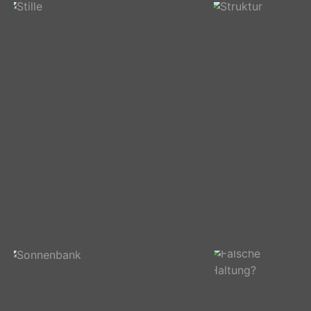
Olaf
Haupthalle
Sebastian
Stille
Struktur
Hauteingang Pano