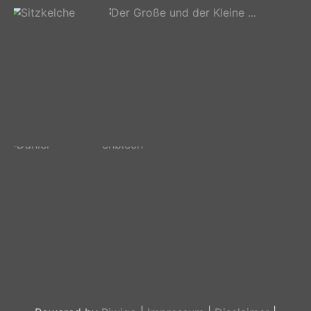
Noch ne Brauerei
Mitzieher
Sitzkelche
Der Große und der Kleine ...
Daniel
Lochblech