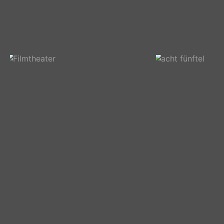
Diagonal
%
Filmtheater
acht fünftel