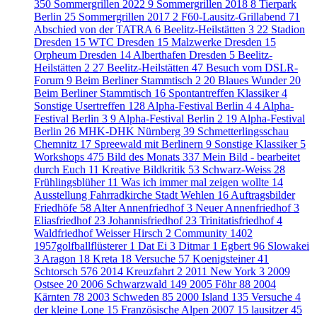
350
Sommergrillen 2022
9
Sommergrillen 2018
8
Tierpark
Berlin
25
Sommergrillen 2017
2
F60-Lausitz-Grillabend
71
Abschied von der TATRA
6
Beelitz-Heilstätten 3
22
Stadion
Dresden
15
WTC Dresden
15
Malzwerke Dresden
15
Orpheum Dresden
14
Alberthafen Dresden
5
Beelitz-
Heilstätten 2
27
Beelitz-Heilstätten
47
Besuch vom DSLR-
Forum
9
Beim Berliner Stammtisch 2
20
Blaues Wunder
20
Beim Berliner Stammtisch
16
Spontantreffen Klassiker
4
Sonstige Usertreffen
128
Alpha-Festival Berlin 4
4
Alpha-
Festival Berlin 3
9
Alpha-Festival Berlin 2
19
Alpha-Festival
Berlin
26
MHK-DHK Nürnberg
39
Schmetterlingsschau
Chemnitz
17
Spreewald mit Berlinern
9
Sonstige Klassiker
5
Workshops
475
Bild des Monats
337
Mein Bild - bearbeitet
durch Euch
11
Kreative Bildkritik
53
Schwarz-Weiss
28
Frühlingsblüher
11
Was ich immer mal zeigen wollte
14
Ausstellung Fahrradkirche Stadt Wehlen
16
Auftragsbilder
Friedhöfe
58
Alter Annenfriedhof
3
Neuer Annenfriedhof
3
Eliasfriedhof
23
Johannisfriedhof
23
Trinitatisfriedhof
4
Waldfriedhof Weisser Hirsch
2
Community
1402
1957golfballflüsterer
1
Dat Ei
3
Ditmar
1
Egbert
96
Slowakei
3
Aragon
18
Kreta
18
Versuche
57
Koenigsteiner
41
Schtorsch
576
2014 Kreuzfahrt
2
2011 New York
3
2009
Ostsee
20
2006 Schwarzwald
149
2005 Föhr
88
2004
Kärnten
78
2003 Schweden
85
2000 Island
135
Versuche
4
der kleine Lone
15
Französische Alpen 2007
15
lausitzer
45