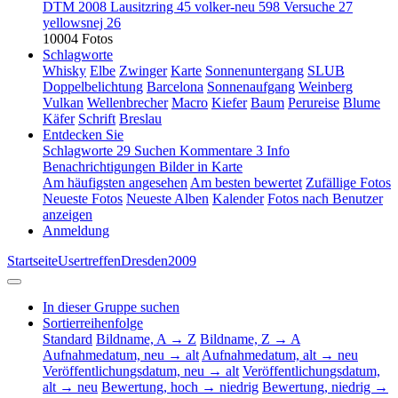
DTM 2008 Lausitzring
45
volker-neu
598
Versuche
27
yellowsnej
26
10004 Fotos
Schlagworte
Whisky
Elbe
Zwinger
Karte
Sonnenuntergang
SLUB
Doppelbelichtung
Barcelona
Sonnenaufgang
Weinberg
Vulkan
Wellenbrecher
Macro
Kiefer
Baum
Perureise
Blume
Käfer
Schrift
Breslau
Entdecken Sie
Schlagworte
29
Suchen
Kommentare
3
Info
Benachrichtigungen
Bilder in Karte
Am häufigsten angesehen
Am besten bewertet
Zufällige Fotos
Neueste Fotos
Neueste Alben
Kalender
Fotos nach Benutzer
anzeigen
Anmeldung
Startseite
Usertreffen
Dresden
2009
In dieser Gruppe suchen
Sortierreihenfolge
Standard
Bildname, A → Z
Bildname, Z → A
Aufnahmedatum, neu → alt
Aufnahmedatum, alt → neu
Veröffentlichungsdatum, neu → alt
Veröffentlichungsdatum,
alt → neu
Bewertung, hoch → niedrig
Bewertung, niedrig →