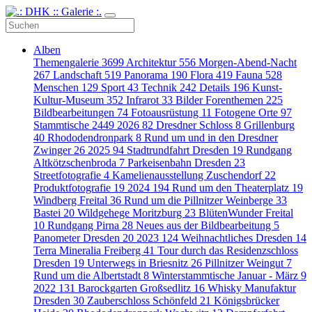
Alben
Themengalerie
3699
Architektur
556
Morgen-Abend-Nacht
267
Landschaft
519
Panorama
190
Flora
419
Fauna
528
Menschen
129
Sport
43
Technik
242
Details
196
Kunst-
Kultur-Museum
352
Infrarot
33
Bilder Forenthemen
225
Bildbearbeitungen
74
Fotoausrüstung
11
Fotogene Orte
97
Stammtische
2449
2026
82
Dresdner Schloss
8
Grillenburg
40
Rhododendronpark
8
Rund um und in den Dresdner
Zwinger
26
2025
94
Stadtrundfahrt Dresden
19
Rundgang
Altkötzschenbroda
7
Parkeisenbahn Dresden
23
Streetfotografie
4
Kamelienausstellung Zuschendorf
22
Produktfotografie
19
2024
194
Rund um den Theaterplatz
19
Windberg Freital
36
Rund um die Pillnitzer Weinberge
33
Bastei
20
Wildgehege Moritzburg
23
BlütenWunder Freital
10
Rundgang Pirna
28
Neues aus der Bildbearbeitung
5
Panometer Dresden
20
2023
124
Weihnachtliches Dresden
14
Terra Mineralia Freiberg
41
Tour durch das Residenzschloss
Dresden
19
Unterwegs in Briesnitz
26
Pillnitzer Weingut
7
Rund um die Albertstadt
8
Winterstammtische Januar - März
9
2022
131
Barockgarten Großsedlitz
16
Whisky Manufaktur
Dresden
30
Zauberschloss Schönfeld
21
Königsbrücker