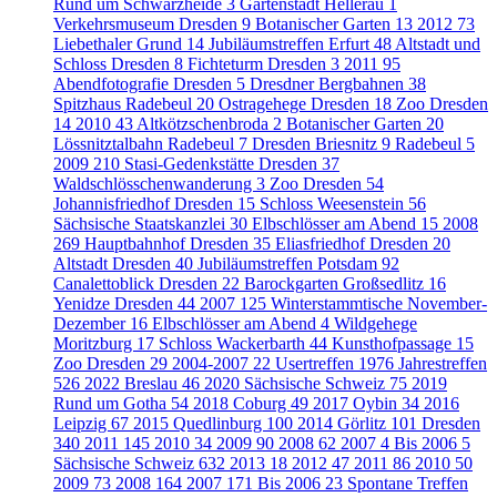
Rund um Schwarzheide
3
Gartenstadt Hellerau
1
Verkehrsmuseum Dresden
9
Botanischer Garten
13
2012
73
Liebethaler Grund
14
Jubiläumstreffen Erfurt
48
Altstadt und
Schloss Dresden
8
Fichteturm Dresden
3
2011
95
Abendfotografie Dresden
5
Dresdner Bergbahnen
38
Spitzhaus Radebeul
20
Ostragehege Dresden
18
Zoo Dresden
14
2010
43
Altkötzschenbroda
2
Botanischer Garten
20
Lössnitztalbahn Radebeul
7
Dresden Briesnitz
9
Radebeul
5
2009
210
Stasi-Gedenkstätte Dresden
37
Waldschlösschenwanderung
3
Zoo Dresden
54
Johannisfriedhof Dresden
15
Schloss Weesenstein
56
Sächsische Staatskanzlei
30
Elbschlösser am Abend
15
2008
269
Hauptbahnhof Dresden
35
Eliasfriedhof Dresden
20
Altstadt Dresden
40
Jubiläumstreffen Potsdam
92
Canalettoblick Dresden
22
Barockgarten Großsedlitz
16
Yenidze Dresden
44
2007
125
Winterstammtische November-
Dezember
16
Elbschlösser am Abend
4
Wildgehege
Moritzburg
17
Schloss Wackerbarth
44
Kunsthofpassage
15
Zoo Dresden
29
2004-2007
22
Usertreffen
1976
Jahrestreffen
526
2022 Breslau
46
2020 Sächsische Schweiz
75
2019
Rund um Gotha
54
2018 Coburg
49
2017 Oybin
34
2016
Leipzig
67
2015 Quedlinburg
100
2014 Görlitz
101
Dresden
340
2011
145
2010
34
2009
90
2008
62
2007
4
Bis 2006
5
Sächsische Schweiz
632
2013
18
2012
47
2011
86
2010
50
2009
73
2008
164
2007
171
Bis 2006
23
Spontane Treffen