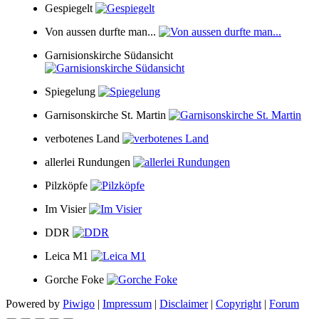
Gespiegelt
Von aussen durfte man...
Garnisionskirche Südansicht
Spiegelung
Garnisonskirche St. Martin
verbotenes Land
allerlei Rundungen
Pilzköpfe
Im Visier
DDR
Leica M1
Gorche Foke
Powered by
Piwigo
|
Impressum
|
Disclaimer
|
Copyright
|
Forum