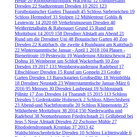
Heide
20
Rhododendronpark Wachwitz
12
Dampferfahrt
Dresden
22
Stadtzentrum Dresden
10
2021
123
Forstbotanischer Garten Tharandt
45
Schloss Siebeneichen
19
Schloss Hermsdorf
33
Stolpen
12
Mühlentour Gohlis &
Leutewitz
14
2020
69
Verkehrsmuseum Dresden
40
Weißeritztalbahn & Rabenauer Grund
15
Rund um
Moritzburg
14
2019
158
Dresdner Altstadt am Abend
21
Rund um die Dresdner Uni
48
Botanischer Garten
40
Zoo
Dresden
22
Kaitzbach, die zweite
4
Rundgang am Kaitzbach
22
Winterstammtische Januar - April
1
2018
104
Plauen -
Bienertroute
19
Pesterwitz
19
Wanderung Altzitzschewig
21
Dohna
16
Weinberge um Schloß Wackerbarth
10
Zoo
Dresden
19
2017
133
Weinbergwanderung Radebeul
17
Elbschlösser Dresden
15
Rund um Goppeln
23
Großer
Garten Dresden
13
Barockgarten Großsedlitz
18
Weinböhla
18
Dresdner Neustadt
23
Winterstammtische Januar-März
6
2016
95
Meissen
30
Dresden Laubegast
19
Schlosspark
Pillnitz
17
Zoo Dresden
14
Tharandt
15
2015
113
Schloss
Dresden
5
Gedenkstätte Hoheneck
2
Schloss Albrechtsberg
23
Abend-und Nachtfotografie
20
Schloss Klippenstein
25
Wildgehege Moritzburg
38
2014
150
Niederwartha und
Radebeul
38
Neptunbrunnen Friedrichstadt
21
Grillabend bei
Jens
5
Neue Altstadt Dresden
22
Zschoner Mühle
27
Rhododendronpark Kromlau
37
2013
42
Waldschlösschenbrücke Dresden
10
Schloss Lichtenwalde
6