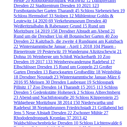
Heide
20
Rhododendronpark Wachwitz
12
Dampferfahrt
Dresden
22
Stadtzentrum Dresden
10
2021
123
Forstbotanischer Garten Tharandt
45
Schloss Siebeneichen
19
Schloss Hermsdorf
33
Stolpen
12
Mühlentour Gohlis &
Leutewitz
14
2020
69
Verkehrsmuseum Dresden
40
Weißeritztalbahn & Rabenauer Grund
15
Rund um
Moritzburg
14
2019
158
Dresdner Altstadt am Abend
21
Rund um die Dresdner Uni
48
Botanischer Garten
40
Zoo
Dresden
22
Kaitzbach, die zweite
4
Rundgang am Kaitzbach
22
Winterstammtische Januar - April
1
2018
104
Plauen -
Bienertroute
19
Pesterwitz
19
Wanderung Altzitzschewig
21
Dohna
16
Weinberge um Schloß Wackerbarth
10
Zoo
Dresden
19
2017
133
Weinbergwanderung Radebeul
17
Elbschlösser Dresden
15
Rund um Goppeln
23
Großer
Garten Dresden
13
Barockgarten Großsedlitz
18
Weinböhla
18
Dresdner Neustadt
23
Winterstammtische Januar-März
6
2016
95
Meissen
30
Dresden Laubegast
19
Schlosspark
Pillnitz
17
Zoo Dresden
14
Tharandt
15
2015
113
Schloss
Dresden
5
Gedenkstätte Hoheneck
2
Schloss Albrechtsberg
23
Abend-und Nachtfotografie
20
Schloss Klippenstein
25
Wildgehege Moritzburg
38
2014
150
Niederwartha und
Radebeul
38
Neptunbrunnen Friedrichstadt
21
Grillabend bei
Jens
5
Neue Altstadt Dresden
22
Zschoner Mühle
27
Rhododendronpark Kromlau
37
2013
42
Waldschlösschenbrücke Dresden
10
Schloss Lichtenwalde
6