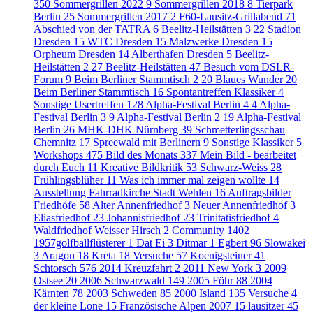
350
Sommergrillen 2022
9
Sommergrillen 2018
8
Tierpark
Berlin
25
Sommergrillen 2017
2
F60-Lausitz-Grillabend
71
Abschied von der TATRA
6
Beelitz-Heilstätten 3
22
Stadion
Dresden
15
WTC Dresden
15
Malzwerke Dresden
15
Orpheum Dresden
14
Alberthafen Dresden
5
Beelitz-
Heilstätten 2
27
Beelitz-Heilstätten
47
Besuch vom DSLR-
Forum
9
Beim Berliner Stammtisch 2
20
Blaues Wunder
20
Beim Berliner Stammtisch
16
Spontantreffen Klassiker
4
Sonstige Usertreffen
128
Alpha-Festival Berlin 4
4
Alpha-
Festival Berlin 3
9
Alpha-Festival Berlin 2
19
Alpha-Festival
Berlin
26
MHK-DHK Nürnberg
39
Schmetterlingsschau
Chemnitz
17
Spreewald mit Berlinern
9
Sonstige Klassiker
5
Workshops
475
Bild des Monats
337
Mein Bild - bearbeitet
durch Euch
11
Kreative Bildkritik
53
Schwarz-Weiss
28
Frühlingsblüher
11
Was ich immer mal zeigen wollte
14
Ausstellung Fahrradkirche Stadt Wehlen
16
Auftragsbilder
Friedhöfe
58
Alter Annenfriedhof
3
Neuer Annenfriedhof
3
Eliasfriedhof
23
Johannisfriedhof
23
Trinitatisfriedhof
4
Waldfriedhof Weisser Hirsch
2
Community
1402
1957golfballflüsterer
1
Dat Ei
3
Ditmar
1
Egbert
96
Slowakei
3
Aragon
18
Kreta
18
Versuche
57
Koenigsteiner
41
Schtorsch
576
2014 Kreuzfahrt
2
2011 New York
3
2009
Ostsee
20
2006 Schwarzwald
149
2005 Föhr
88
2004
Kärnten
78
2003 Schweden
85
2000 Island
135
Versuche
4
der kleine Lone
15
Französische Alpen 2007
15
lausitzer
45