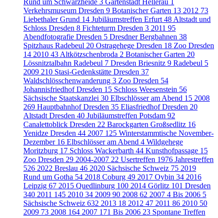
Rund um Schwarzheide
3
Gartenstadt Hellerau
1
Verkehrsmuseum Dresden
9
Botanischer Garten
13
2012
73
Liebethaler Grund
14
Jubiläumstreffen Erfurt
48
Altstadt und
Schloss Dresden
8
Fichteturm Dresden
3
2011
95
Abendfotografie Dresden
5
Dresdner Bergbahnen
38
Spitzhaus Radebeul
20
Ostragehege Dresden
18
Zoo Dresden
14
2010
43
Altkötzschenbroda
2
Botanischer Garten
20
Lössnitztalbahn Radebeul
7
Dresden Briesnitz
9
Radebeul
5
2009
210
Stasi-Gedenkstätte Dresden
37
Waldschlösschenwanderung
3
Zoo Dresden
54
Johannisfriedhof Dresden
15
Schloss Weesenstein
56
Sächsische Staatskanzlei
30
Elbschlösser am Abend
15
2008
269
Hauptbahnhof Dresden
35
Eliasfriedhof Dresden
20
Altstadt Dresden
40
Jubiläumstreffen Potsdam
92
Canalettoblick Dresden
22
Barockgarten Großsedlitz
16
Yenidze Dresden
44
2007
125
Winterstammtische November-
Dezember
16
Elbschlösser am Abend
4
Wildgehege
Moritzburg
17
Schloss Wackerbarth
44
Kunsthofpassage
15
Zoo Dresden
29
2004-2007
22
Usertreffen
1976
Jahrestreffen
526
2022 Breslau
46
2020 Sächsische Schweiz
75
2019
Rund um Gotha
54
2018 Coburg
49
2017 Oybin
34
2016
Leipzig
67
2015 Quedlinburg
100
2014 Görlitz
101
Dresden
340
2011
145
2010
34
2009
90
2008
62
2007
4
Bis 2006
5
Sächsische Schweiz
632
2013
18
2012
47
2011
86
2010
50
2009
73
2008
164
2007
171
Bis 2006
23
Spontane Treffen