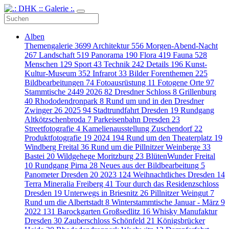
Alben
Themengalerie
3699
Architektur
556
Morgen-Abend-Nacht
267
Landschaft
519
Panorama
190
Flora
419
Fauna
528
Menschen
129
Sport
43
Technik
242
Details
196
Kunst-
Kultur-Museum
352
Infrarot
33
Bilder Forenthemen
225
Bildbearbeitungen
74
Fotoausrüstung
11
Fotogene Orte
97
Stammtische
2449
2026
82
Dresdner Schloss
8
Grillenburg
40
Rhododendronpark
8
Rund um und in den Dresdner
Zwinger
26
2025
94
Stadtrundfahrt Dresden
19
Rundgang
Altkötzschenbroda
7
Parkeisenbahn Dresden
23
Streetfotografie
4
Kamelienausstellung Zuschendorf
22
Produktfotografie
19
2024
194
Rund um den Theaterplatz
19
Windberg Freital
36
Rund um die Pillnitzer Weinberge
33
Bastei
20
Wildgehege Moritzburg
23
BlütenWunder Freital
10
Rundgang Pirna
28
Neues aus der Bildbearbeitung
5
Panometer Dresden
20
2023
124
Weihnachtliches Dresden
14
Terra Mineralia Freiberg
41
Tour durch das Residenzschloss
Dresden
19
Unterwegs in Briesnitz
26
Pillnitzer Weingut
7
Rund um die Albertstadt
8
Winterstammtische Januar - März
9
2022
131
Barockgarten Großsedlitz
16
Whisky Manufaktur
Dresden
30
Zauberschloss Schönfeld
21
Königsbrücker