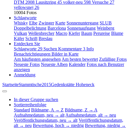
DTM 2008 Lausitzring
45
volker-neu
598
Versuche
27
yellowsnej
26
10004 Fotos
Schlagworte
Whisky
Elbe
Zwinger
Karte
Sonnenuntergang
SLUB
Doppelbelichtung
Barcelona
Sonnenaufgang
Weinberg
Vulkan
Wellenbrecher
Macro
Kiefer
Baum
Perureise
Blume
Käfer
Schrift
Breslau
Entdecken Sie
Schlagworte
29
Suchen
Kommentare
3
Info
Benachrichtigungen
Bilder in Karte
Am häufigsten angesehen
Am besten bewertet
Zufällige Fotos
Neueste Fotos
Neueste Alben
Kalender
Fotos nach Benutzer
anzeigen
Anmeldung
Startseite
Stammtische
2015
Gedenkstätte Hoheneck
In dieser Gruppe suchen
Sortierreihenfolge
Standard
Bildname, A → Z
Bildname, Z → A
Aufnahmedatum, neu → alt
Aufnahmedatum, alt → neu
Veröffentlichungsdatum, neu → alt
Veröffentlichungsdatum,
alt → neu
Bewertung, hoch → niedrig
Bewertung, niedrig →