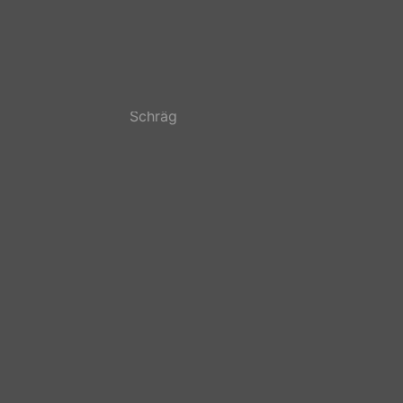
Bismarckturm
Spitzhaus
g #2
Schräg