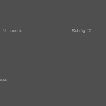
 im Abendlicht
Gelangweilte
Silhouette
Schrä