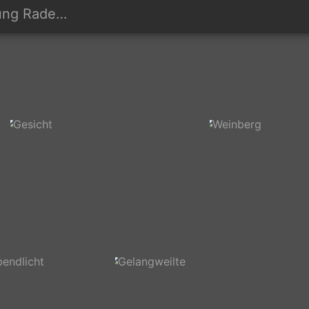
 Radebeul
Gesicht
Wein