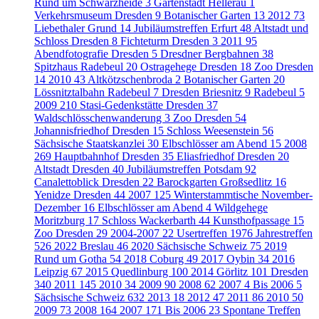
Rund um Schwarzheide
3
Gartenstadt Hellerau
1
Verkehrsmuseum Dresden
9
Botanischer Garten
13
2012
73
Liebethaler Grund
14
Jubiläumstreffen Erfurt
48
Altstadt und
Schloss Dresden
8
Fichteturm Dresden
3
2011
95
Abendfotografie Dresden
5
Dresdner Bergbahnen
38
Spitzhaus Radebeul
20
Ostragehege Dresden
18
Zoo Dresden
14
2010
43
Altkötzschenbroda
2
Botanischer Garten
20
Lössnitztalbahn Radebeul
7
Dresden Briesnitz
9
Radebeul
5
2009
210
Stasi-Gedenkstätte Dresden
37
Waldschlösschenwanderung
3
Zoo Dresden
54
Johannisfriedhof Dresden
15
Schloss Weesenstein
56
Sächsische Staatskanzlei
30
Elbschlösser am Abend
15
2008
269
Hauptbahnhof Dresden
35
Eliasfriedhof Dresden
20
Altstadt Dresden
40
Jubiläumstreffen Potsdam
92
Canalettoblick Dresden
22
Barockgarten Großsedlitz
16
Yenidze Dresden
44
2007
125
Winterstammtische November-
Dezember
16
Elbschlösser am Abend
4
Wildgehege
Moritzburg
17
Schloss Wackerbarth
44
Kunsthofpassage
15
Zoo Dresden
29
2004-2007
22
Usertreffen
1976
Jahrestreffen
526
2022 Breslau
46
2020 Sächsische Schweiz
75
2019
Rund um Gotha
54
2018 Coburg
49
2017 Oybin
34
2016
Leipzig
67
2015 Quedlinburg
100
2014 Görlitz
101
Dresden
340
2011
145
2010
34
2009
90
2008
62
2007
4
Bis 2006
5
Sächsische Schweiz
632
2013
18
2012
47
2011
86
2010
50
2009
73
2008
164
2007
171
Bis 2006
23
Spontane Treffen