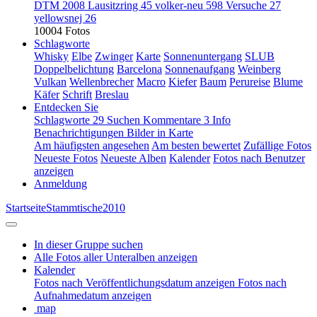
DTM 2008 Lausitzring
45
volker-neu
598
Versuche
27
yellowsnej
26
10004 Fotos
Schlagworte
Whisky
Elbe
Zwinger
Karte
Sonnenuntergang
SLUB
Doppelbelichtung
Barcelona
Sonnenaufgang
Weinberg
Vulkan
Wellenbrecher
Macro
Kiefer
Baum
Perureise
Blume
Käfer
Schrift
Breslau
Entdecken Sie
Schlagworte
29
Suchen
Kommentare
3
Info
Benachrichtigungen
Bilder in Karte
Am häufigsten angesehen
Am besten bewertet
Zufällige Fotos
Neueste Fotos
Neueste Alben
Kalender
Fotos nach Benutzer
anzeigen
Anmeldung
Startseite
Stammtische
2010
In dieser Gruppe suchen
Alle Fotos aller Unteralben anzeigen
Kalender
Fotos nach Veröffentlichungsdatum anzeigen
Fotos nach
Aufnahmedatum anzeigen
map