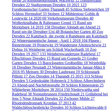
Heide
20
Rhododendronpark Wachwitz
12
Dampferfahrt
Dresden
22
Stadtzentrum Dresden
10
2021
123
Forstbotanischer Garten Tharandt
45
Schloss Siebeneichen
19
Schloss Hermsdorf
33
Stolpen
12
Mühlentour Gohlis &
Leutewitz
14
2020
69
Verkehrsmuseum Dresden
40
Weißeritztalbahn & Rabenauer Grund
15
Rund um
Moritzburg
14
2019
158
Dresdner Altstadt am Abend
21
Rund um die Dresdner Uni
48
Botanischer Garten
40
Zoo
Dresden
22
Kaitzbach, die zweite
4
Rundgang am Kaitzbach
22
Winterstammtische Januar - April
1
2018
104
Plauen -
Bienertroute
19
Pesterwitz
19
Wanderung Altzitzschewig
21
Dohna
16
Weinberge um Schloß Wackerbarth
10
Zoo
Dresden
19
2017
133
Weinbergwanderung Radebeul
17
Elbschlösser Dresden
15
Rund um Goppeln
23
Großer
Garten Dresden
13
Barockgarten Großsedlitz
18
Weinböhla
18
Dresdner Neustadt
23
Winterstammtische Januar-März
6
2016
95
Meissen
30
Dresden Laubegast
19
Schlosspark
Pillnitz
17
Zoo Dresden
14
Tharandt
15
2015
113
Schloss
Dresden
5
Gedenkstätte Hoheneck
2
Schloss Albrechtsberg
23
Abend-und Nachtfotografie
20
Schloss Klippenstein
25
Wildgehege Moritzburg
38
2014
150
Niederwartha und
Radebeul
38
Neptunbrunnen Friedrichstadt
21
Grillabend bei
Jens
5
Neue Altstadt Dresden
22
Zschoner Mühle
27
Rhododendronpark Kromlau
37
2013
42
Waldschlösschenbrücke Dresden
10
Schloss Lichtenwalde
6