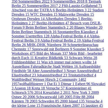
350
Sommergrillen 2022
9
Sommergrillen 2018
8
Tierpark
Berlin
25
Sommergrillen 2017
2
F60-Lausitz-Grillabend
71
Abschied von der TATRA
6
Beelitz-Heilstätten 3
22
Stadion
Dresden
15
WTC Dresden
15
Malzwerke Dresden
15
Orpheum Dresden
14
Alberthafen Dresden
5
Beelitz-
Heilstätten 2
27
Beelitz-Heilstätten
47
Besuch vom DSLR-
Forum
9
Beim Berliner Stammtisch 2
20
Blaues Wunder
20
Beim Berliner Stammtisch
16
Spontantreffen Klassiker
4
Sonstige Usertreffen
128
Alpha-Festival Berlin 4
4
Alpha-
Festival Berlin 3
9
Alpha-Festival Berlin 2
19
Alpha-Festival
Berlin
26
MHK-DHK Nürnberg
39
Schmetterlingsschau
Chemnitz
17
Spreewald mit Berlinern
9
Sonstige Klassiker
5
Workshops
475
Bild des Monats
337
Mein Bild - bearbeitet
durch Euch
11
Kreative Bildkritik
53
Schwarz-Weiss
28
Frühlingsblüher
11
Was ich immer mal zeigen wollte
14
Ausstellung Fahrradkirche Stadt Wehlen
16
Auftragsbilder
Friedhöfe
58
Alter Annenfriedhof
3
Neuer Annenfriedhof
3
Eliasfriedhof
23
Johannisfriedhof
23
Trinitatisfriedhof
4
Waldfriedhof Weisser Hirsch
2
Community
1402
1957golfballflüsterer
1
Dat Ei
3
Ditmar
1
Egbert
96
Slowakei
3
Aragon
18
Kreta
18
Versuche
57
Koenigsteiner
41
Schtorsch
576
2014 Kreuzfahrt
2
2011 New York
3
2009
Ostsee
20
2006 Schwarzwald
149
2005 Föhr
88
2004
Kärnten
78
2003 Schweden
85
2000 Island
135
Versuche
4
der kleine Lone
15
Französische Alpen 2007
15
lausitzer
45