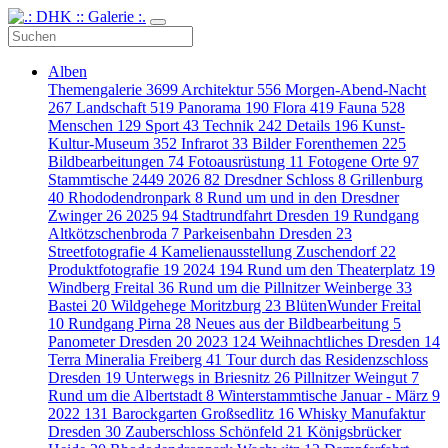
Alben
Themengalerie
3699
Architektur
556
Morgen-Abend-Nacht
267
Landschaft
519
Panorama
190
Flora
419
Fauna
528
Menschen
129
Sport
43
Technik
242
Details
196
Kunst-
Kultur-Museum
352
Infrarot
33
Bilder Forenthemen
225
Bildbearbeitungen
74
Fotoausrüstung
11
Fotogene Orte
97
Stammtische
2449
2026
82
Dresdner Schloss
8
Grillenburg
40
Rhododendronpark
8
Rund um und in den Dresdner
Zwinger
26
2025
94
Stadtrundfahrt Dresden
19
Rundgang
Altkötzschenbroda
7
Parkeisenbahn Dresden
23
Streetfotografie
4
Kamelienausstellung Zuschendorf
22
Produktfotografie
19
2024
194
Rund um den Theaterplatz
19
Windberg Freital
36
Rund um die Pillnitzer Weinberge
33
Bastei
20
Wildgehege Moritzburg
23
BlütenWunder Freital
10
Rundgang Pirna
28
Neues aus der Bildbearbeitung
5
Panometer Dresden
20
2023
124
Weihnachtliches Dresden
14
Terra Mineralia Freiberg
41
Tour durch das Residenzschloss
Dresden
19
Unterwegs in Briesnitz
26
Pillnitzer Weingut
7
Rund um die Albertstadt
8
Winterstammtische Januar - März
9
2022
131
Barockgarten Großsedlitz
16
Whisky Manufaktur
Dresden
30
Zauberschloss Schönfeld
21
Königsbrücker