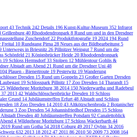
port
43
Technik
242
Details
196
Kunst-Kultur-Museum
352
Infrarot
8
Grillenburg
40
Rhododendronpark
8
Rund um und in den Dresdner
nausstellung Zuschendorf
22
Produktfotografie
19
2024
194
Rund
 Freital
10
Rundgang Pirna
28
Neues aus der Bildbearbeitung
5
9
Unterwegs in Briesnitz
26
Pillnitzer Weingut
7
Rund um die
ss Schönfeld
21
Königsbrücker Heide
20
Rhododendronpark
en
19
Schloss Hermsdorf
33
Stolpen
12
Mühlentour Gohlis &
dner Altstadt am Abend
21
Rund um die Dresdner Uni
48
104
Plauen - Bienertroute
19
Pesterwitz
19
Wanderung
schlösser Dresden
15
Rund um Goppeln
23
Großer Garten Dresden
 Laubegast
19
Schlosspark Pillnitz
17
Zoo Dresden
14
Tharandt
15
n
25
Wildgehege Moritzburg
38
2014
150
Niederwartha und Radebeul
u
37
2013
42
Waldschlösschenbrücke Dresden
10
Schloss
haler Grund
14
Jubiläumstreffen Erfurt
48
Altstadt und Schloss
Dresden
18
Zoo Dresden
14
2010
43
Altkötzschenbroda
2
Botanischer
nderung
3
Zoo Dresden
54
Johannisfriedhof Dresden
15
Schloss
Altstadt Dresden
40
Jubiläumstreffen Potsdam
92
Canalettoblick
m Abend
4
Wildgehege Moritzburg
17
Schloss Wackerbarth
44
2019 Rund um Gotha
54
2018 Coburg
49
2017 Oybin
34
2016
 Schweiz
632
2013
18
2012
47
2011
86
2010
50
2009
73
2008
164