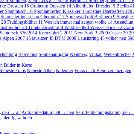
022
9
Sommergrillen 2018
8
Tierpark Berlin
25
Sommergrillen 2017
2
F
rke Dresden
15
Orpheum Dresden
14
Alberthafen Dresden
5
Beelitz-H
ner Stammtisch
16
Spontantreffen Klassiker
4
Sonstige Usertreffen
128
Schmetterlingsschau Chemnitz
17
Spreewald mit Berlinern
9
Sonstige
s
28
Frühlingsblüher
11
Was ich immer mal zeigen wollte
14
Ausstellun
nisfriedhof
23
Trinitatisfriedhof
4
Waldfriedhof Weisser Hirsch
2
Com
Schtorsch
576
2014 Kreuzfahrt
2
2011 New York
3
2009 Ostsee
20
20
he Alpen 2007
15
lausitzer
45
DTM 2008 Lausitzring
45
volker-neu
59
elichtung
Barcelona
Sonnenaufgang
Weinberg
Vulkan
Wellenbrecher
en
Bilder in Karte
Neueste Fotos
Neueste Alben
Kalender
Fotos nach Benutzer anzeigen
 neu → alt
Aufnahmedatum, alt → neu
Veröffentlichungsdatum, neu →
, niedrig → hoch
ahmedatum anzeigen