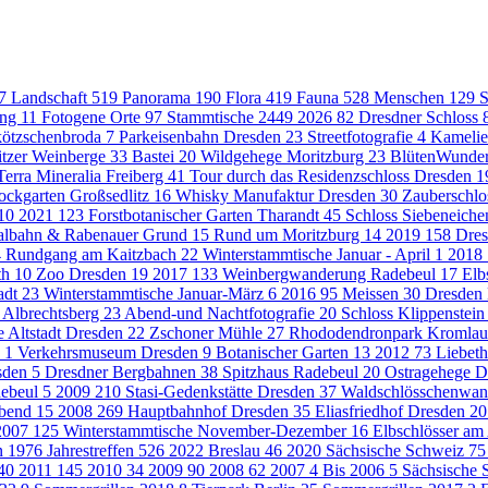
7
Landschaft
519
Panorama
190
Flora
419
Fauna
528
Menschen
129
S
ung
11
Fotogene Orte
97
Stammtische
2449
2026
82
Dresdner Schloss
kötzschenbroda
7
Parkeisenbahn Dresden
23
Streetfotografie
4
Kamelie
itzer Weinberge
33
Bastei
20
Wildgehege Moritzburg
23
BlütenWunder
Terra Mineralia Freiberg
41
Tour durch das Residenzschloss Dresden
1
ockgarten Großsedlitz
16
Whisky Manufaktur Dresden
30
Zauberschlo
10
2021
123
Forstbotanischer Garten Tharandt
45
Schloss Siebeneich
talbahn & Rabenauer Grund
15
Rund um Moritzburg
14
2019
158
Dres
4
Rundgang am Kaitzbach
22
Winterstammtische Januar - April
1
2018
th
10
Zoo Dresden
19
2017
133
Weinbergwanderung Radebeul
17
Elb
adt
23
Winterstammtische Januar-März
6
2016
95
Meissen
30
Dresden
 Albrechtsberg
23
Abend-und Nachtfotografie
20
Schloss Klippenstei
 Altstadt Dresden
22
Zschoner Mühle
27
Rhododendronpark Kromla
u
1
Verkehrsmuseum Dresden
9
Botanischer Garten
13
2012
73
Liebet
esden
5
Dresdner Bergbahnen
38
Spitzhaus Radebeul
20
Ostragehege 
ebeul
5
2009
210
Stasi-Gedenkstätte Dresden
37
Waldschlösschenwa
Abend
15
2008
269
Hauptbahnhof Dresden
35
Eliasfriedhof Dresden
20
2007
125
Winterstammtische November-Dezember
16
Elbschlösser a
en
1976
Jahrestreffen
526
2022 Breslau
46
2020 Sächsische Schweiz
75
40
2011
145
2010
34
2009
90
2008
62
2007
4
Bis 2006
5
Sächsische