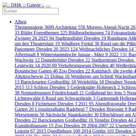
Alben
Themengalerie
3699
Architektur
556
Morgen-Abend-Nacht
26
33
Bilder Forenthemen
225
Bildbearbeitungen
74
Fotoausrüst
Zwinger
26
2025
94
Stadtrundfahrt Dresden
19
Rundgang Alt
um den Theaterplatz
19
Windberg Freital
36
Rund um die Pilln
Panometer Dresden
20
2023
124
Weihnachtliches Dresden
14
Albertstadt
8
Winterstammtische Januar - März
9
2022
131
Bar
Wachwitz
12
Dampferfahrt Dresden
22
Stadtzentrum Dresden
Leutewitz
14
2020
69
Verkehrsmuseum Dresden
40
Weißeritz
Botanischer Garten
40
Zoo Dresden
22
Kaitzbach, die zweite
Altzitzschewig
21
Dohna
16
Weinberge um Schloß Wackerbar
13
Barockgarten Großsedlitz
18
Weinböhla
18
Dresdner Neust
2015
113
Schloss Dresden
5
Gedenkstätte Hoheneck
2
Schloss
38
Neptunbrunnen Friedrichstadt
21
Grillabend bei Jens
5
Neue
Lichtenwalde
6
Rund um Schwarzheide
3
Gartenstadt Hellera
Dresden
8
Fichteturm Dresden
3
2011
95
Abendfotografie Dr
Garten
20
Lössnitztalbahn Radebeul
7
Dresden Briesnitz
9
Rad
Weesenstein
56
Sächsische Staatskanzlei
30
Elbschlösser am 
Dresden
22
Barockgarten Großsedlitz
16
Yenidze Dresden
44
Kunsthofpassage
15
Zoo Dresden
29
2004-2007
22
Usertreff
Leipzig
67
2015 Quedlinburg
100
2014 Görlitz
101
Dresden
3