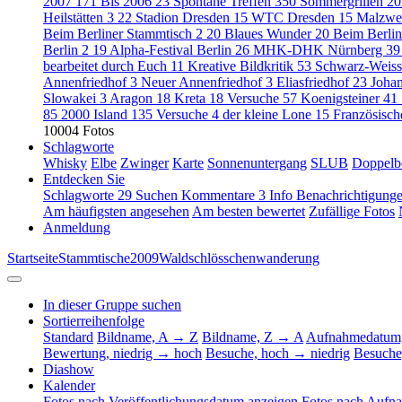
2007
171
Bis 2006
23
Spontane Treffen
350
Sommergrillen 2
Heilstätten 3
22
Stadion Dresden
15
WTC Dresden
15
Malzwe
Beim Berliner Stammtisch 2
20
Blaues Wunder
20
Beim Berli
Berlin 2
19
Alpha-Festival Berlin
26
MHK-DHK Nürnberg
39
bearbeitet durch Euch
11
Kreative Bildkritik
53
Schwarz-Weis
Annenfriedhof
3
Neuer Annenfriedhof
3
Eliasfriedhof
23
Johan
Slowakei
3
Aragon
18
Kreta
18
Versuche
57
Koenigsteiner
41
85
2000 Island
135
Versuche
4
der kleine Lone
15
Französisc
10004 Fotos
Schlagworte
Whisky
Elbe
Zwinger
Karte
Sonnenuntergang
SLUB
Doppelb
Entdecken Sie
Schlagworte
29
Suchen
Kommentare
3
Info
Benachrichtigung
Am häufigsten angesehen
Am besten bewertet
Zufällige Fotos
Anmeldung
Startseite
Stammtische
2009
Waldschlösschenwanderung
In dieser Gruppe suchen
Sortierreihenfolge
Standard
Bildname, A → Z
Bildname, Z → A
Aufnahmedatum,
Bewertung, niedrig → hoch
Besuche, hoch → niedrig
Besuche
Diashow
Kalender
Fotos nach Veröffentlichungsdatum anzeigen
Fotos nach Aufn