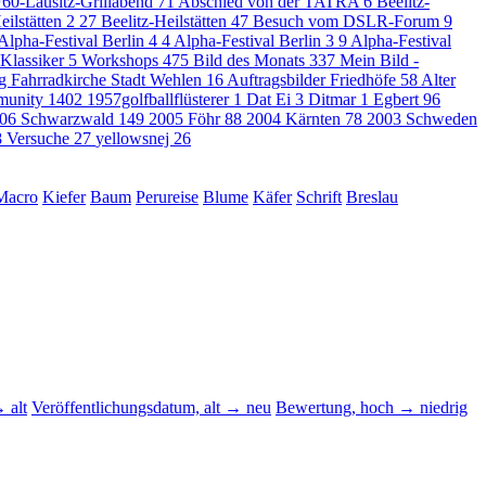
60-Lausitz-Grillabend
71
Abschied von der TATRA
6
Beelitz-
eilstätten 2
27
Beelitz-Heilstätten
47
Besuch vom DSLR-Forum
9
Alpha-Festival Berlin 4
4
Alpha-Festival Berlin 3
9
Alpha-Festival
 Klassiker
5
Workshops
475
Bild des Monats
337
Mein Bild -
g Fahrradkirche Stadt Wehlen
16
Auftragsbilder Friedhöfe
58
Alter
munity
1402
1957golfballflüsterer
1
Dat Ei
3
Ditmar
1
Egbert
96
06 Schwarzwald
149
2005 Föhr
88
2004 Kärnten
78
2003 Schweden
8
Versuche
27
yellowsnej
26
Macro
Kiefer
Baum
Perureise
Blume
Käfer
Schrift
Breslau
 alt
Veröffentlichungsdatum, alt → neu
Bewertung, hoch → niedrig