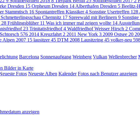
022
9
Sommergrillen 2018
8
Tierpark Berlin
25
Sommergrillen 2017
2
F
rke Dresden
15
Orpheum Dresden
14
Alberthafen Dresden
5
Beelitz-H
ner Stammtisch
16
Spontantreffen Klassiker
4
Sonstige Usertreffen
128
Schmetterlingsschau Chemnitz
17
Spreewald mit Berlinern
9
Sonstige
s
28
Frühlingsblüher
11
Was ich immer mal zeigen wollte
14
Ausstellun
nisfriedhof
23
Trinitatisfriedhof
4
Waldfriedhof Weisser Hirsch
2
Com
Schtorsch
576
2014 Kreuzfahrt
2
2011 New York
3
2009 Ostsee
20
20
he Alpen 2007
15
lausitzer
45
DTM 2008 Lausitzring
45
volker-neu
59
elichtung
Barcelona
Sonnenaufgang
Weinberg
Vulkan
Wellenbrecher
en
Bilder in Karte
Neueste Fotos
Neueste Alben
Kalender
Fotos nach Benutzer anzeigen
ahmedatum anzeigen