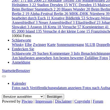
2007
171
Bis 2006
23
Spontane Treffen
350
Sommergrillen 2
Heilstätten 3
22
Stadion Dresden
15
WTC Dresden
15
Malzwe
Beim Berliner Stammtisch 2
20
Blaues Wunder
20
Beim Berli
Berlin 2
19
Alpha-Festival Berlin
26
MHK-DHK Nürnberg
39
bearbeitet durch Euch
11
Kreative Bildkritik
53
Schwarz-Weis
Annenfriedhof
3
Neuer Annenfriedhof
3
Eliasfriedhof
23
Johan
Slowakei
3
Aragon
18
Kreta
18
Versuche
57
Koenigsteiner
41
85
2000 Island
135
Versuche
4
der kleine Lone
15
Französisc
10004 Fotos
Schlagworte
Whisky
Elbe
Zwinger
Karte
Sonnenuntergang
SLUB
Doppelb
Entdecken Sie
Schlagworte
29
Suchen
Kommentare
3
Info
Benachrichtigung
Am häufigsten angesehen
Am besten bewertet
Zufällige Fotos
Anmeldung
Startseite
Benutzer
Kalender
Fotos nach Veröffentlichungsdatum anzeigen
Fotos nach Aufn
Powered by
Piwigo
|
Impressum
|
Disclaimer
|
Copyright
|
Forum