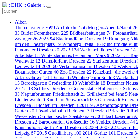
Alben
Themengalerie
3699
Architektur
556
Morgen-Abend-Nacht
26
33
Bilder Forenthemen
225
Bildbearbeitungen
74
Fotoausrüst
Zwinger
26
2025
94
Stadtrundfahrt Dresden
19
Rundgang Alt
um den Theaterplatz
19
Windberg Freital
36
Rund um die Pilln
Panometer Dresden
20
2023
124
Weihnachtliches Dresden
14
Albertstadt
8
Winterstammtische Januar - März
9
2022
131
Bar
Wachwitz
12
Dampferfahrt Dresden
22
Stadtzentrum Dresden
Leutewitz
14
2020
69
Verkehrsmuseum Dresden
40
Weißeritz
Botanischer Garten
40
Zoo Dresden
22
Kaitzbach, die zweite
Altzitzschewig
21
Dohna
16
Weinberge um Schloß Wackerbar
13
Barockgarten Großsedlitz
18
Weinböhla
18
Dresdner Neust
2015
113
Schloss Dresden
5
Gedenkstätte Hoheneck
2
Schloss
38
Neptunbrunnen Friedrichstadt
21
Grillabend bei Jens
5
Neue
Lichtenwalde
6
Rund um Schwarzheide
3
Gartenstadt Hellera
Dresden
8
Fichteturm Dresden
3
2011
95
Abendfotografie Dr
Garten
20
Lössnitztalbahn Radebeul
7
Dresden Briesnitz
9
Rad
Weesenstein
56
Sächsische Staatskanzlei
30
Elbschlösser am 
Dresden
22
Barockgarten Großsedlitz
16
Yenidze Dresden
44
Kunsthofpassage
15
Zoo Dresden
29
2004-2007
22
Usertreff
Leipzig
67
2015 Quedlinburg
100
2014 Görlitz
101
Dresden
3