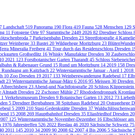
7
Landschaft
519
Panorama
190
Flora
419
Fauna
528
Menschen
129
S
ung
11
Fotogene Orte
97
Stammtische
2449
2026
82
Dresdner Schloss
kötzschenbroda
7
Parkeisenbahn Dresden
23
Streetfotografie
4
Kamelie
itzer Weinberge
33
Bastei
20
Wildgehege Moritzburg
23
BlütenWunder
Terra Mineralia Freiberg
41
Tour durch das Residenzschloss Dresden
1
ockgarten Großsedlitz
16
Whisky Manufaktur Dresden
30
Zauberschlo
10
2021
123
Forstbotanischer Garten Tharandt
45
Schloss Siebeneich
talbahn & Rabenauer Grund
15
Rund um Moritzburg
14
2019
158
Dres
4
Rundgang am Kaitzbach
22
Winterstammtische Januar - April
1
2018
th
10
Zoo Dresden
19
2017
133
Weinbergwanderung Radebeul
17
Elb
adt
23
Winterstammtische Januar-März
6
2016
95
Meissen
30
Dresden
 Albrechtsberg
23
Abend-und Nachtfotografie
20
Schloss Klippenstei
 Altstadt Dresden
22
Zschoner Mühle
27
Rhododendronpark Kromla
u
1
Verkehrsmuseum Dresden
9
Botanischer Garten
13
2012
73
Liebet
esden
5
Dresdner Bergbahnen
38
Spitzhaus Radebeul
20
Ostragehege 
ebeul
5
2009
210
Stasi-Gedenkstätte Dresden
37
Waldschlösschenwa
Abend
15
2008
269
Hauptbahnhof Dresden
35
Eliasfriedhof Dresden
20
2007
125
Winterstammtische November-Dezember
16
Elbschlösser a
en
1976
Jahrestreffen
526
2022 Breslau
46
2020 Sächsische Schweiz
75
40
2011
145
2010
34
2009
90
2008
62
2007
4
Bis 2006
5
Sächsische