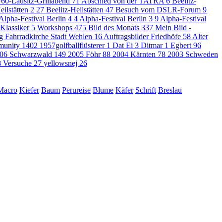
60-Lausitz-Grillabend
71
Abschied von der TATRA
6
Beelitz-
eilstätten 2
27
Beelitz-Heilstätten
47
Besuch vom DSLR-Forum
9
Alpha-Festival Berlin 4
4
Alpha-Festival Berlin 3
9
Alpha-Festival
 Klassiker
5
Workshops
475
Bild des Monats
337
Mein Bild -
g Fahrradkirche Stadt Wehlen
16
Auftragsbilder Friedhöfe
58
Alter
munity
1402
1957golfballflüsterer
1
Dat Ei
3
Ditmar
1
Egbert
96
06 Schwarzwald
149
2005 Föhr
88
2004 Kärnten
78
2003 Schweden
8
Versuche
27
yellowsnej
26
Macro
Kiefer
Baum
Perureise
Blume
Käfer
Schrift
Breslau