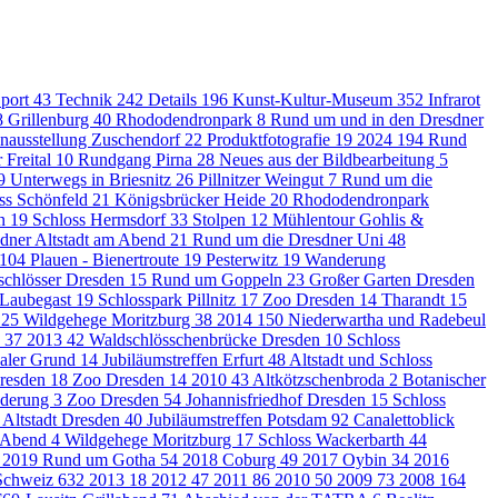
port
43
Technik
242
Details
196
Kunst-Kultur-Museum
352
Infrarot
8
Grillenburg
40
Rhododendronpark
8
Rund um und in den Dresdner
nausstellung Zuschendorf
22
Produktfotografie
19
2024
194
Rund
 Freital
10
Rundgang Pirna
28
Neues aus der Bildbearbeitung
5
9
Unterwegs in Briesnitz
26
Pillnitzer Weingut
7
Rund um die
ss Schönfeld
21
Königsbrücker Heide
20
Rhododendronpark
en
19
Schloss Hermsdorf
33
Stolpen
12
Mühlentour Gohlis &
dner Altstadt am Abend
21
Rund um die Dresdner Uni
48
104
Plauen - Bienertroute
19
Pesterwitz
19
Wanderung
schlösser Dresden
15
Rund um Goppeln
23
Großer Garten Dresden
 Laubegast
19
Schlosspark Pillnitz
17
Zoo Dresden
14
Tharandt
15
n
25
Wildgehege Moritzburg
38
2014
150
Niederwartha und Radebeul
u
37
2013
42
Waldschlösschenbrücke Dresden
10
Schloss
haler Grund
14
Jubiläumstreffen Erfurt
48
Altstadt und Schloss
Dresden
18
Zoo Dresden
14
2010
43
Altkötzschenbroda
2
Botanischer
nderung
3
Zoo Dresden
54
Johannisfriedhof Dresden
15
Schloss
Altstadt Dresden
40
Jubiläumstreffen Potsdam
92
Canalettoblick
m Abend
4
Wildgehege Moritzburg
17
Schloss Wackerbarth
44
2019 Rund um Gotha
54
2018 Coburg
49
2017 Oybin
34
2016
 Schweiz
632
2013
18
2012
47
2011
86
2010
50
2009
73
2008
164